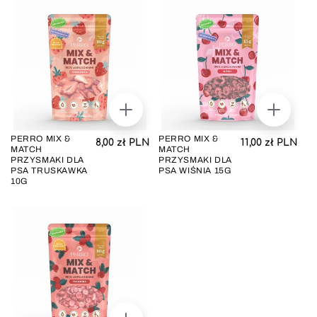
DODAJ
DODAJ
DO
DO
KOSZYKA
KOSZYK
PERRO MIX &
PERRO MIX &
Cena regularna
Cena regul
8,00 zł PLN
11,00 zł PLN
MATCH
MATCH
PRZYSMAKI DLA
PRZYSMAKI DLA
PSA TRUSKAWKA
PSA WIŚNIA 15G
10G