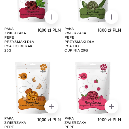
DODAJ
DODAJ
DO
DO
KOSZYKA
KOSZYK
PAKA
PAKA
Cena regularna
Cena regul
10,00 zł PLN
10,00 zł PLN
ZWIERZAKA
ZWIERZAKA
PEPE
PEPE
PRZYSMAKI DLA
PRZYSMAKI DLA
PSA LIO BURAK
PSA LIO
25G
CUKINIA 20G
DODAJ
DODAJ
DO
DO
KOSZYKA
KOSZYK
PAKA
PAKA
Cena regularna
Cena regul
10,00 zł PLN
10,00 zł PLN
ZWIERZAKA
ZWIERZAKA
PEPE
PEPE