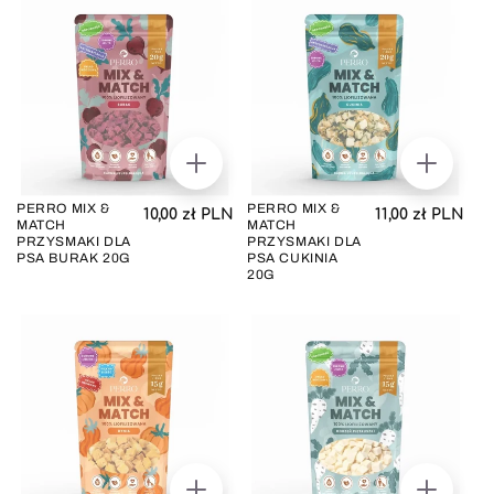
DODAJ
DODAJ
DO
DO
KOSZYKA
KOSZYK
PERRO MIX &
PERRO MIX &
Cena regularna
Cena regul
10,00 zł PLN
11,00 zł PLN
MATCH
MATCH
PRZYSMAKI DLA
PRZYSMAKI DLA
PSA BURAK 20G
PSA CUKINIA
20G