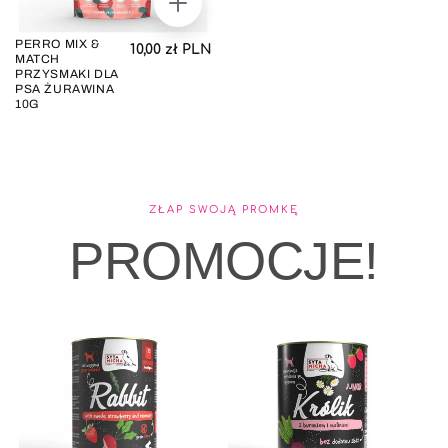
DODAJ
DO
KOSZYKA
PERRO MIX &
Cena regularna
10,00 zł PLN
MATCH
PRZYSMAKI DLA
PSA ŻURAWINA
10G
ZŁAP SWOJĄ PROMKĘ
PROMOCJE!