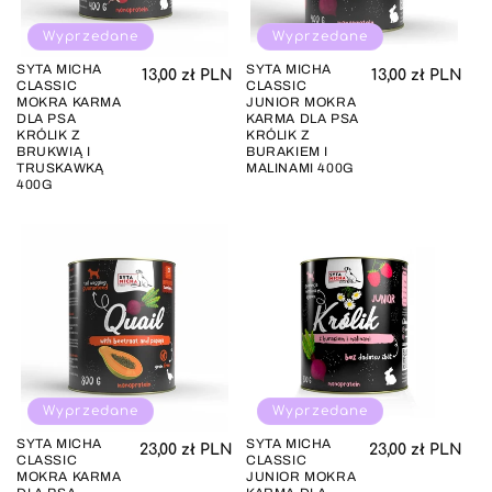
Wyprzedane
Wyprzedane
SYTA MICHA
SYTA MICHA
Cena regularna
Cena regul
13,00 zł PLN
13,00 zł PLN
CLASSIC
CLASSIC
MOKRA KARMA
JUNIOR MOKRA
DLA PSA
KARMA DLA PSA
KRÓLIK Z
KRÓLIK Z
BRUKWIĄ I
BURAKIEM I
TRUSKAWKĄ
MALINAMI 400G
400G
Wyprzedane
Wyprzedane
SYTA MICHA
SYTA MICHA
Cena regularna
Cena regul
23,00 zł PLN
23,00 zł PLN
CLASSIC
CLASSIC
MOKRA KARMA
JUNIOR MOKRA