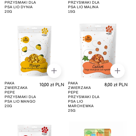
PRZYSMAKI DLA
PRZYSMAKI DLA
PSA LIO DYNIA
PSA LIO MALINA
20G
15G
DODAJ
DODAJ
DO
DO
KOSZYKA
KOSZYK
PAKA
PAKA
Cena regularna
Cena regul
10,00 zł PLN
8,00 zł PLN
ZWIERZAKA
ZWIERZAKA
PEPE
PEPE
PRZYSMAKI DLA
PRZYSMAKI DLA
PSA LIO MANGO
PSA LIO
20G
MARCHEWKA
25G