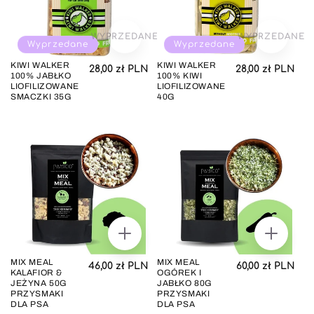
WYPRZEDANE
WYPRZEDANE
Wyprzedane
Wyprzedane
KIWI WALKER
KIWI WALKER
Cena regularna
Cena regul
28,00 zł PLN
28,00 zł PLN
100% JABŁKO
100% KIWI
LIOFILIZOWANE
LIOFILIZOWANE
SMACZKI 35G
40G
DODAJ
DODAJ
DO
DO
KOSZYKA
KOSZYK
MIX MEAL
MIX MEAL
Cena regularna
Cena regul
46,00 zł PLN
60,00 zł PLN
KALAFIOR &
OGÓREK I
JEŻYNA 50G
JABŁKO 80G
PRZYSMAKI
PRZYSMAKI
DLA PSA
DLA PSA