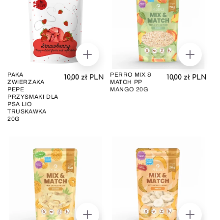
DODAJ
DODAJ
DO
DO
KOSZYKA
KOSZYK
PAKA
PERRO MIX &
Cena regularna
Cena regul
10,00 zł PLN
10,00 zł PLN
ZWIERZAKA
MATCH PP
PEPE
MANGO 20G
PRZYSMAKI DLA
PSA LIO
TRUSKAWKA
20G
DODAJ
DODAJ