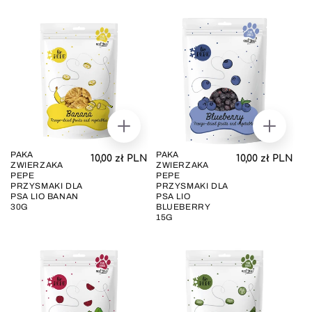
DODAJ
DODAJ
DO
DO
KOSZYKA
KOSZYK
PAKA
PAKA
Cena regularna
Cena regul
10,00 zł PLN
10,00 zł PLN
ZWIERZAKA
ZWIERZAKA
PEPE
PEPE
PRZYSMAKI DLA
PRZYSMAKI DLA
PSA LIO BANAN
PSA LIO
30G
BLUEBERRY
15G