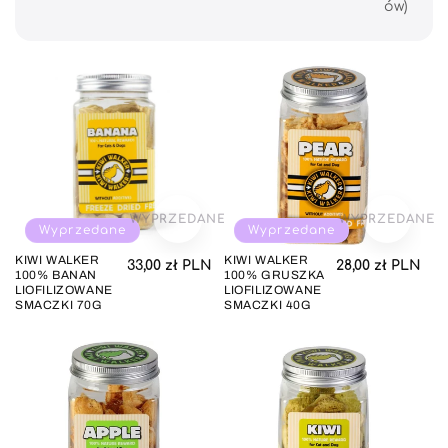
ów)
j
a
:
WYPRZEDANE
WYPRZEDANE
Wyprzedane
Wyprzedane
KIWI WALKER
KIWI WALKER
Cena regularna
Cena regul
33,00 zł PLN
28,00 zł PLN
100% BANAN
100% GRUSZKA
LIOFILIZOWANE
LIOFILIZOWANE
SMACZKI 70G
SMACZKI 40G