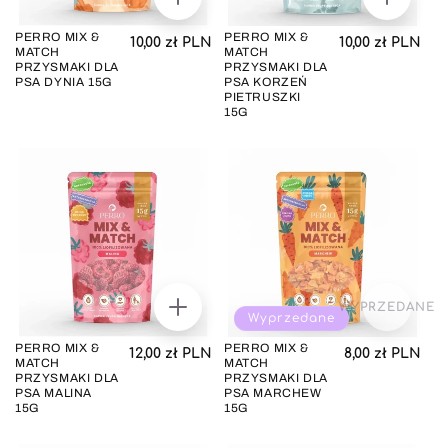
DODAJ
DODAJ
DO
DO
KOSZYKA
KOSZYK
PERRO MIX &
PERRO MIX &
Cena regularna
Cena regul
10,00 zł PLN
10,00 zł PLN
MATCH
MATCH
PRZYSMAKI DLA
PRZYSMAKI DLA
PSA DYNIA 15G
PSA KORZEŃ
PIETRUSZKI
15G
WYPRZEDANE
DODAJ
Wyprzedane
DO
KOSZYKA
PERRO MIX &
PERRO MIX &
Cena regularna
Cena regul
12,00 zł PLN
8,00 zł PLN
MATCH
MATCH
PRZYSMAKI DLA
PRZYSMAKI DLA
PSA MALINA
PSA MARCHEW
15G
15G