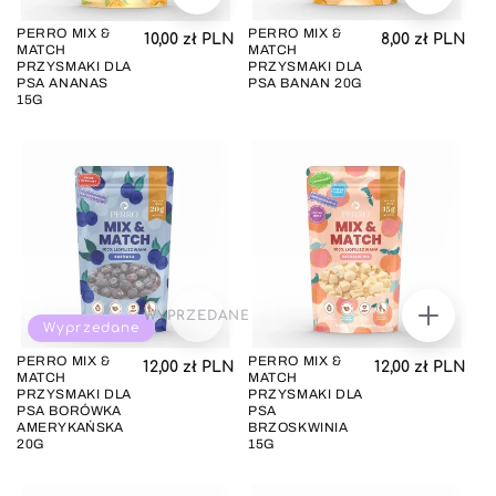
DO
DO
KOSZYKA
KOSZYK
PERRO MIX &
PERRO MIX &
Cena regularna
Cena regul
10,00 zł PLN
8,00 zł PLN
MATCH
MATCH
PRZYSMAKI DLA
PRZYSMAKI DLA
PSA ANANAS
PSA BANAN 20G
15G
WYPRZEDANE
DODAJ
Wyprzedane
DO
KOSZYK
PERRO MIX &
PERRO MIX &
Cena regularna
Cena regul
12,00 zł PLN
12,00 zł PLN
MATCH
MATCH
PRZYSMAKI DLA
PRZYSMAKI DLA
PSA BORÓWKA
PSA
AMERYKAŃSKA
BRZOSKWINIA
20G
15G