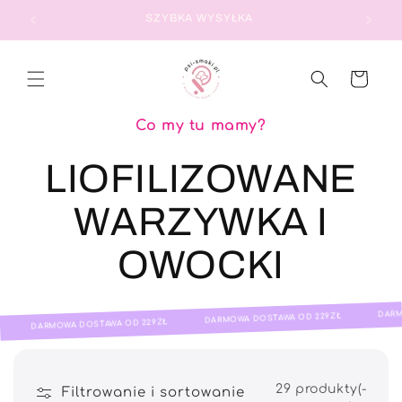
PRZEJDŹ DO
SZYBKA WYSYŁKA
TREŚCI
Koszyk
Co my tu mamy?
K
LIOFILIZOWANE
o
WARZYWKA I
l
OWOCKI
e
DARMOWA
DARMOWA DOSTAWA OD 229ZŁ
DARMOWA DOSTAWA OD 229ZŁ
k
c
29 produkty(-
Filtrowanie i sortowanie