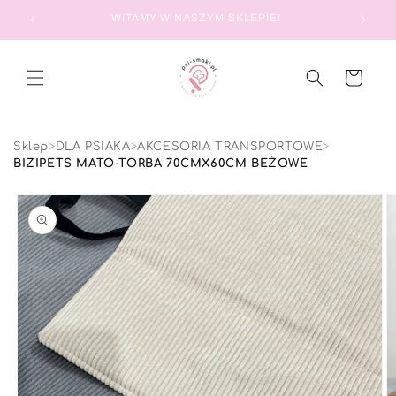
PRZEJDŹ DO
WITAMY W NASZYM SKLEPIE!
TREŚCI
Koszyk
Sklep
>
DLA PSIAKA
>
AKCESORIA TRANSPORTOWE
>
BIZIPETS MATO-TORBA 70CMX60CM BEŻOWE
POMIŃ, ABY
PRZEJŚĆ DO
INFORMACJI
O PRODUKCIE