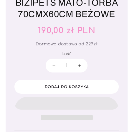
BIZIPETS MATO-TORBA
70CMX60CM BEŻOWE
Cena
190,00 zł PLN
regularna
Darmowa dostawa od 229zł
Ilość
Ilość
Zmniejsz
Zwiększ
ilość
ilość
dla
dla
BIZIPETS
BIZIPETS
DODAJ DO KOSZYKA
MATO-
MATO-
TORBA
TORBA
70CMX60CM
70CMX60CM
BEŻOWE
BEŻOWE